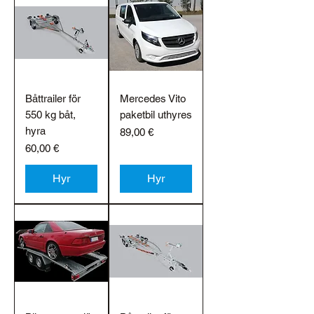
Båttrailer för
Mercedes Vito
550 kg båt,
paketbil uthyres
hyra
Pris
89,00 €
Pris
60,00 €
Hyr
Hyr