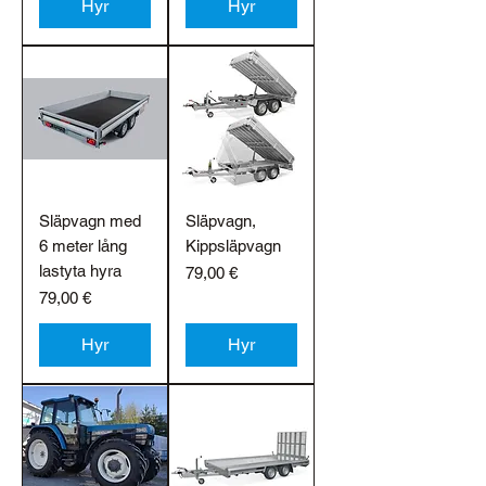
Hyr
Hyr
Släpvagn med
Släpvagn,
6 meter lång
Kippsläpvagn
lastyta hyra
Pris
79,00 €
Pris
79,00 €
Hyr
Hyr