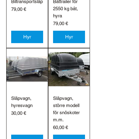
Biltransportsläp
Båttrailer för
2550 kg båt,
Pris
79,00 €
hyra
Pris
79,00 €
Hyr
Hyr
Släpvagn,
Släpvagn,
hyresvagn
större modell
för snöskoter
Pris
30,00 €
m.m.
Pris
60,00 €