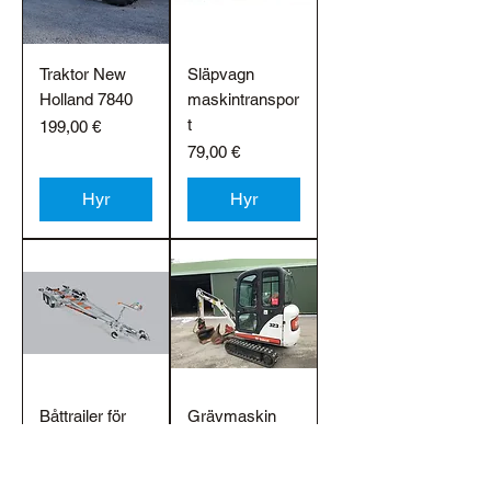
Traktor New
Släpvagn
Holland 7840
maskintranspor
t
Pris
199,00 €
Pris
79,00 €
Hyr
Hyr
Båttrailer för
Grävmaskin
1473 kg båt,
Bobcat 323
hyra
Hyra