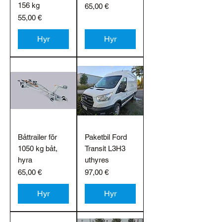
156 kg
Pris
65,00 €
Pris
55,00 €
Hyr
Hyr
Båttrailer för
Paketbil Ford
1050 kg båt,
Transit L3H3
hyra
uthyres
Pris
Pris
65,00 €
97,00 €
Hyr
Hyr