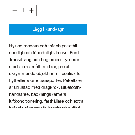
Lägg i kundvagn
Hyr en modern och fräsch paketbil
smidigt och förmånligt via oss. Ford
Transit lång och hög modell rymmer
stort som smått, möbler, paket,
skrymmande objekt m.m. Idealisk för
flytt eller större transporter. Paketbilen
är utrustad med dragkrok, Bluetooth-
handsfree, backningskamera,
luftkonditionering, farthållare och extra
bränslevärmare för komfortabel färd.
Dörrar baktill. Manuellväxlad. 3-
personers sittplats framme.