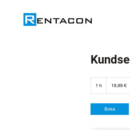
Kundse
19,99
euro
1 h
1
19,99 €
Boka