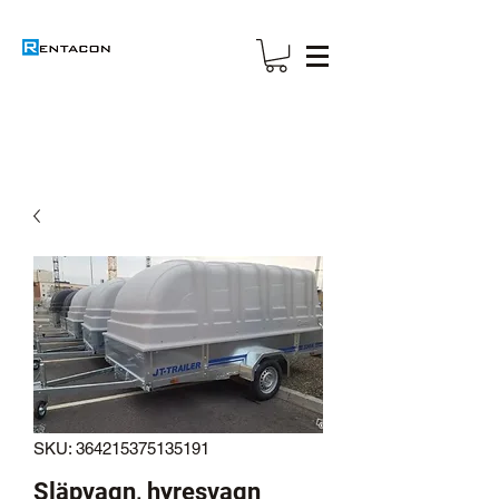
SKU: 364215375135191
Släpvagn, hyresvagn