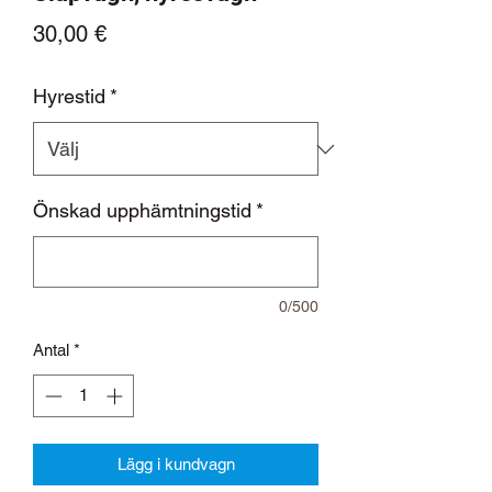
Pris
30,00 €
Hyrestid
*
Önskad upphämtningstid
*
0/500
Antal
*
Lägg i kundvagn